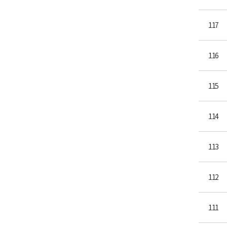
117
116
115
114
113
112
111